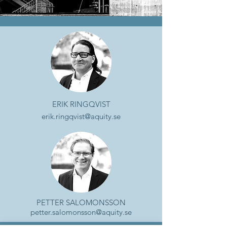
ERIK RINGQVIST
erik.ringqvist@aquity.se
PETTER SALOMONSSON
petter.salomonsson@aquity.se