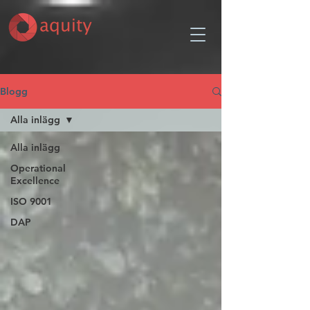
Blogg
Alla inlägg
Alla inlägg
Operational
Excellence
ISO 9001
DAP